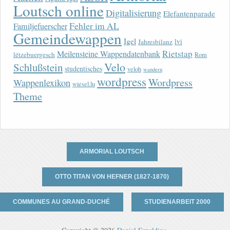
Loutsch online
Digitalisierung
Elefantenparade
Fehler im AL
Familjefuerscher
Gemeindewappen
Igel
lvi
Jahresbilanz
Rietstap
Meilensteine Wappendatenbank
lëtzebuergesch
Rom
Velo
Schlußstein
studentisches
veloh
wandern
wordpress
Wordpress
Wappenlexikon
wiesel.lu
Theme
ARMORIAL LOUTSCH
OTTO TITAN VON HEFNER (1827-1870)
COMMUNES AU GRAND-DUCHÉ
STUDIENARBEIT 2000