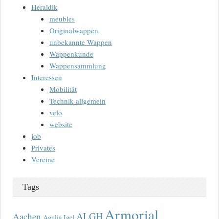
Heraldik
meubles
Originalwappen
unbekannte Wappen
Wappenkunde
Wappensammlung
Interessen
Mobilität
Technik allgemein
velo
website
job
Privates
Vereine
Tags
Armorial
ALGH
Aachen
Agulia Igel