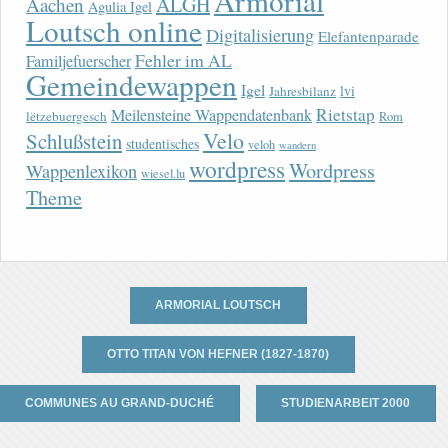
Armorial
ALGH
Aachen
Agulia Igel
Loutsch online
Digitalisierung
Elefantenparade
Fehler im AL
Familjefuerscher
Gemeindewappen
Igel
lvi
Jahresbilanz
Rietstap
Meilensteine Wappendatenbank
lëtzebuergesch
Rom
Velo
Schlußstein
studentisches
veloh
wandern
wordpress
Wordpress
Wappenlexikon
wiesel.lu
Theme
ARMORIAL LOUTSCH
OTTO TITAN VON HEFNER (1827-1870)
COMMUNES AU GRAND-DUCHÉ
STUDIENARBEIT 2000