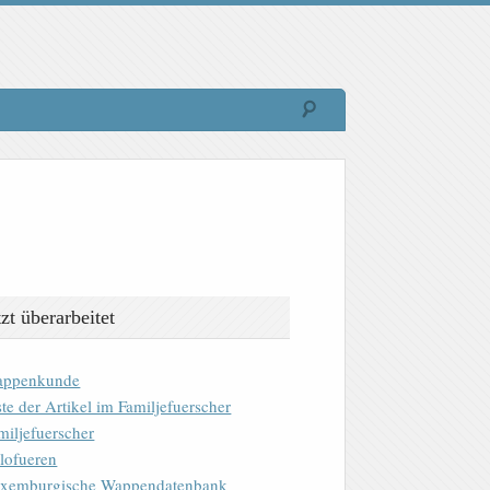
tzt überarbeitet
ppenkunde
ste der Artikel im Familjefuerscher
miljefuerscher
lofueren
xemburgische Wappendatenbank