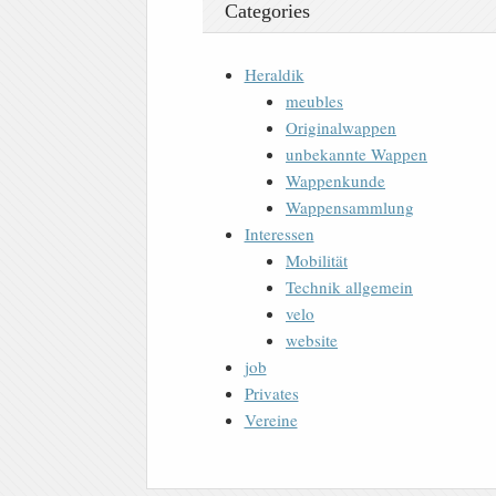
Categories
Heraldik
meubles
Originalwappen
unbekannte Wappen
Wappenkunde
Wappensammlung
Interessen
Mobilität
Technik allgemein
velo
website
job
Privates
Vereine