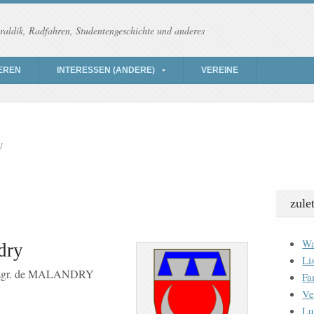
raldik, Radfahren, Studentengeschichte und anderes
EREN
INTERESSEN (ANDERE)
VEREINE
1
zule
Wa
dry
Li
 sgr. de MALANDRY
Fa
Ve
Lu