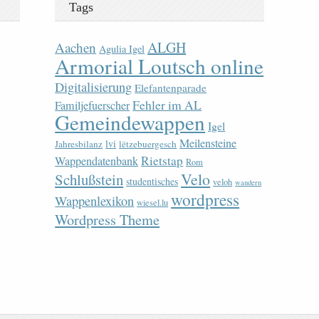
Tags
ALGH
Aachen
Agulia Igel
Armorial Loutsch online
Digitalisierung
Elefantenparade
Fehler im AL
Familjefuerscher
Gemeindewappen
Igel
Meilensteine
lvi
Jahresbilanz
lëtzebuergesch
Rietstap
Wappendatenbank
Rom
Velo
Schlußstein
studentisches
veloh
wandern
wordpress
Wappenlexikon
wiesel.lu
Wordpress Theme