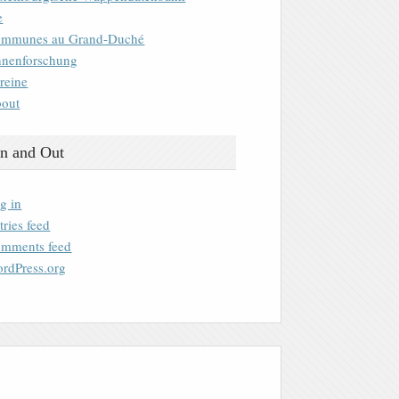
e
mmunes au Grand-Duché
nenforschung
reine
out
n and Out
g in
tries feed
mments feed
rdPress.org