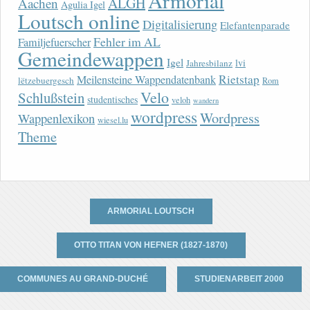
Armorial
ALGH
Aachen
Agulia Igel
Loutsch online
Digitalisierung
Elefantenparade
Fehler im AL
Familjefuerscher
Gemeindewappen
Igel
lvi
Jahresbilanz
Rietstap
Meilensteine Wappendatenbank
lëtzebuergesch
Rom
Velo
Schlußstein
studentisches
veloh
wandern
wordpress
Wordpress
Wappenlexikon
wiesel.lu
Theme
ARMORIAL LOUTSCH
OTTO TITAN VON HEFNER (1827-1870)
COMMUNES AU GRAND-DUCHÉ
STUDIENARBEIT 2000