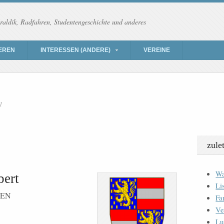
raldik, Radfahren, Studentengeschichte und anderes
EREN
INTERESSEN (ANDERE)
VEREINE
1
zule
Wa
bert
Li
DEN
Fa
Ve
Lu