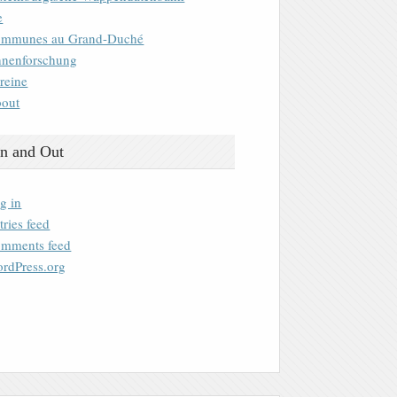
e
mmunes au Grand-Duché
nenforschung
reine
out
n and Out
g in
tries feed
mments feed
rdPress.org