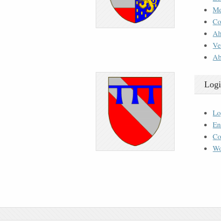
M
Co
Ah
Ve
Ab
Logi
Lo
En
Co
Wo