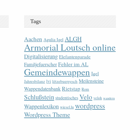
Tags
ALGH
Aachen
Agulia Igel
Armorial Loutsch online
Digitalisierung
Elefantenparade
Fehler im AL
Familjefuerscher
Gemeindewappen
Igel
Meilensteine
lvi
Jahresbilanz
lëtzebuergesch
Rietstap
Wappendatenbank
Rom
Velo
Schlußstein
studentisches
veloh
wandern
wordpress
Wappenlexikon
wiesel.lu
Wordpress Theme