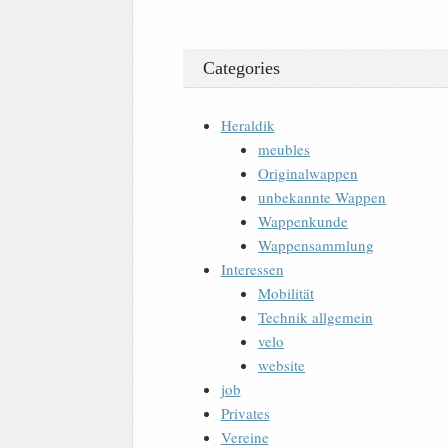
Categories
Heraldik
meubles
Originalwappen
unbekannte Wappen
Wappenkunde
Wappensammlung
Interessen
Mobilität
Technik allgemein
velo
website
job
Privates
Vereine