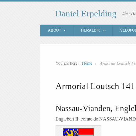
Daniel Erpelding
über He
ABOUT
HERALDIK
VELOFU
You are here:
Home
Armorial Loutsch 14
Armorial Loutsch 141
Nassau-Vianden, Engle
Englebert II, comte de NASSAU-VIAN