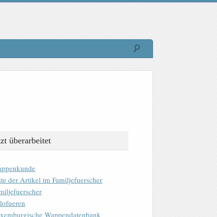
tzt überarbeitet
ppenkunde
ste der Artikel im Familjefuerscher
miljefuerscher
lofueren
xemburgische Wappendatenbank