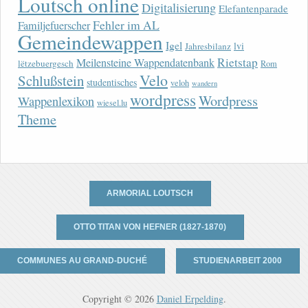
Loutsch online
Digitalisierung
Elefantenparade
Fehler im AL
Familjefuerscher
Gemeindewappen
Igel
lvi
Jahresbilanz
Rietstap
Meilensteine Wappendatenbank
lëtzebuergesch
Rom
Velo
Schlußstein
studentisches
veloh
wandern
wordpress
Wordpress
Wappenlexikon
wiesel.lu
Theme
ARMORIAL LOUTSCH
OTTO TITAN VON HEFNER (1827-1870)
COMMUNES AU GRAND-DUCHÉ
STUDIENARBEIT 2000
Copyright © 2026
Daniel Erpelding
.