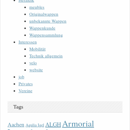
Heraldik
meubles
Originalwappen
unbekannte Wappen
Wappenkunde
Wappensammlung
Interessen
Mobilität
Technik allgemein
velo
website
job
Privates
Vereine
Tags
Armorial
ALGH
Aachen
Agulia Igel