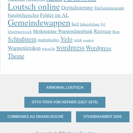
Loutsch online
Digitalisierung
Elefantenparade
Fehler im AL
Familjefuerscher
Gemeindewappen
Igel
lvi
Jahresbilanz
Rietstap
Meilensteine Wappendatenbank
lëtzebuergesch
Rom
Velo
Schlußstein
studentisches
veloh
wandern
wordpress
Wordpress
Wappenlexikon
wiesel.lu
Theme
ARMORIAL LOUTSCH
OTTO TITAN VON HEFNER (1827-1870)
COMMUNES AU GRAND-DUCHÉ
STUDIENARBEIT 2000