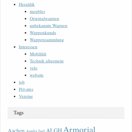
Heraldik
meubles
Originalwappen
unbekannte Wappen
Wappenkunde
Wappensammlung
Interessen
Mobilität
Technik allgemein
velo
website
job
Privates
Vereine
Tags
Armorial
ALGH
Aachen
Agulia Igel