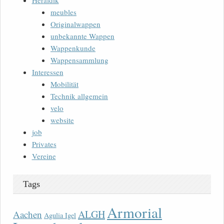
Heraldik
meubles
Originalwappen
unbekannte Wappen
Wappenkunde
Wappensammlung
Interessen
Mobilität
Technik allgemein
velo
website
job
Privates
Vereine
Tags
Armorial
ALGH
Aachen
Agulia Igel