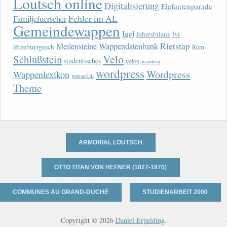
Loutsch online
Digitalisierung
Elefantenparade
Fehler im AL
Familjefuerscher
Gemeindewappen
Igel
lvi
Jahresbilanz
Rietstap
Meilensteine Wappendatenbank
lëtzebuergesch
Rom
Velo
Schlußstein
studentisches
veloh
wandern
wordpress
Wordpress
Wappenlexikon
wiesel.lu
Theme
ARMORIAL LOUTSCH
OTTO TITAN VON HEFNER (1827-1870)
COMMUNES AU GRAND-DUCHÉ
STUDIENARBEIT 2000
Copyright © 2026
Daniel Erpelding
.