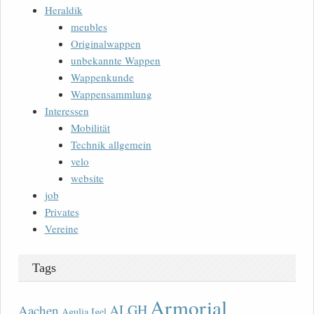
Heraldik
meubles
Originalwappen
unbekannte Wappen
Wappenkunde
Wappensammlung
Interessen
Mobilität
Technik allgemein
velo
website
job
Privates
Vereine
Tags
Armorial
ALGH
Aachen
Agulia Igel