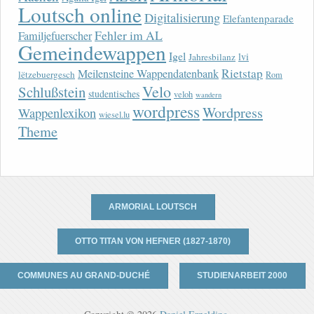
Loutsch online
Digitalisierung
Elefantenparade
Fehler im AL
Familjefuerscher
Gemeindewappen
Igel
lvi
Jahresbilanz
Rietstap
Meilensteine Wappendatenbank
lëtzebuergesch
Rom
Velo
Schlußstein
studentisches
veloh
wandern
wordpress
Wordpress
Wappenlexikon
wiesel.lu
Theme
ARMORIAL LOUTSCH
OTTO TITAN VON HEFNER (1827-1870)
COMMUNES AU GRAND-DUCHÉ
STUDIENARBEIT 2000