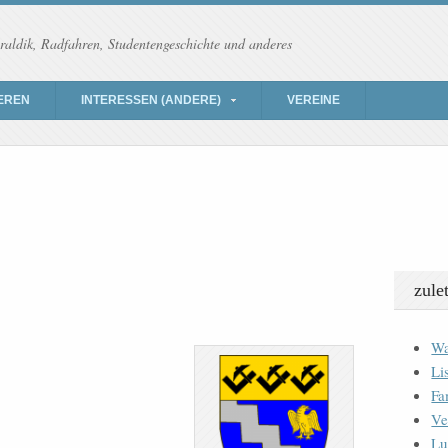
raldik, Radfahren, Studentengeschichte und anderes
EREN
INTERESSEN (ANDERE)
VEREINE
zule
Wa
Li
Fa
Ve
Lu