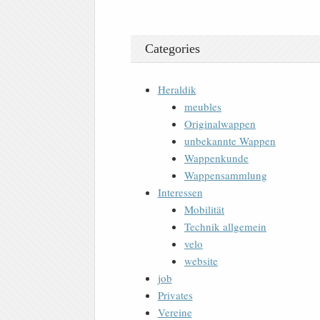
Categories
Heraldik
meubles
Originalwappen
unbekannte Wappen
Wappenkunde
Wappensammlung
Interessen
Mobilität
Technik allgemein
velo
website
job
Privates
Vereine