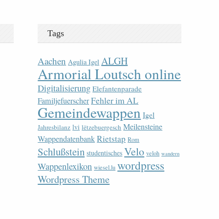
Tags
ALGH
Aachen
Agulia Igel
Armorial Loutsch online
Digitalisierung
Elefantenparade
Fehler im AL
Familjefuerscher
Gemeindewappen
Igel
Meilensteine
lvi
Jahresbilanz
lëtzebuergesch
Rietstap
Wappendatenbank
Rom
Velo
Schlußstein
studentisches
veloh
wandern
wordpress
Wappenlexikon
wiesel.lu
Wordpress Theme