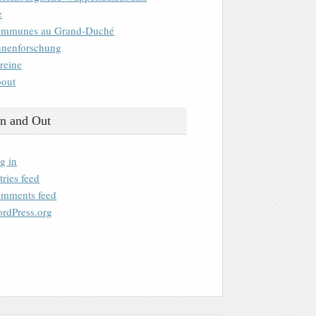
e
mmunes au Grand-Duché
nenforschung
reine
out
n and Out
g in
tries feed
mments feed
rdPress.org