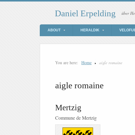
Daniel Erpelding
über He
ABOUT
HERALDIK
VELOFU
You are here:
Home
aigle romaine
aigle romaine
Mertzig
Commune de Mertzig