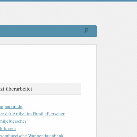
tzt überarbeitet
ppenkunde
ste der Artikel im Familjefuerscher
miljefuerscher
lofueren
xemburgische Wappendatenbank