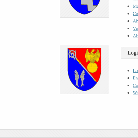
M
Co
Ah
Ve
Ab
Logi
Lo
En
Co
Wo