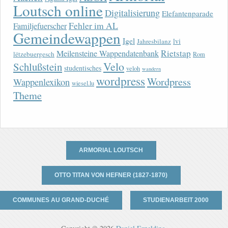
Loutsch online
Digitalisierung
Elefantenparade
Fehler im AL
Familjefuerscher
Gemeindewappen
Igel
lvi
Jahresbilanz
Rietstap
Meilensteine Wappendatenbank
lëtzebuergesch
Rom
Velo
Schlußstein
studentisches
veloh
wandern
wordpress
Wordpress
Wappenlexikon
wiesel.lu
Theme
ARMORIAL LOUTSCH
OTTO TITAN VON HEFNER (1827-1870)
COMMUNES AU GRAND-DUCHÉ
STUDIENARBEIT 2000