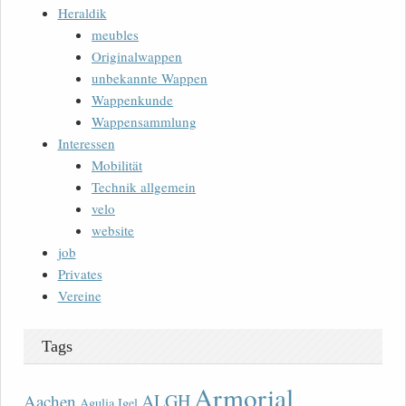
Heraldik
meubles
Originalwappen
unbekannte Wappen
Wappenkunde
Wappensammlung
Interessen
Mobilität
Technik allgemein
velo
website
job
Privates
Vereine
Tags
Armorial
ALGH
Aachen
Agulia Igel