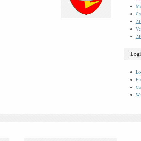
M
Co
Ah
Ve
Ab
Logi
Lo
En
Co
Wo