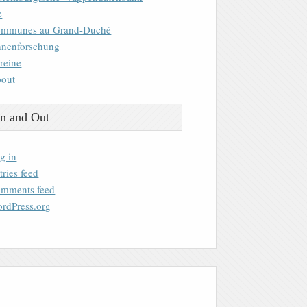
e
mmunes au Grand-Duché
nenforschung
reine
out
n and Out
g in
tries feed
mments feed
rdPress.org