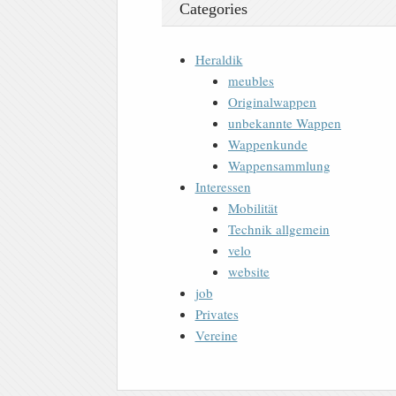
Categories
Heraldik
meubles
Originalwappen
unbekannte Wappen
Wappenkunde
Wappensammlung
Interessen
Mobilität
Technik allgemein
velo
website
job
Privates
Vereine