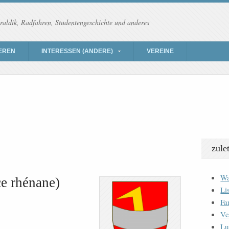
raldik, Radfahren, Studentengeschichte und anderes
EREN
INTERESSEN (ANDERE)
VEREINE
zule
Wa
e rhénane)
Li
Fa
Ve
Lu