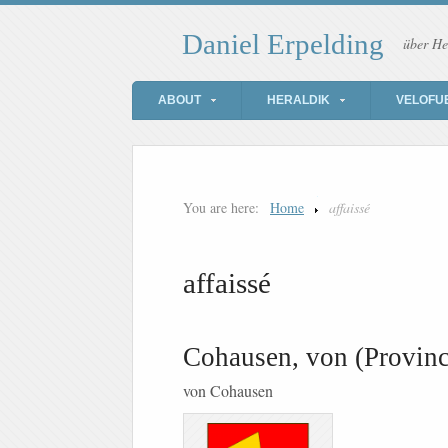
Daniel Erpelding
über He
ABOUT
HERALDIK
VELOFU
You are here:
Home
affaissé
affaissé
Cohausen, von (Provinc
von Cohausen