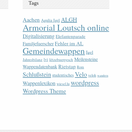
Tags
ALGH
Aachen
Agulia Igel
Armorial Loutsch online
Digitalisierung
Elefantenparade
Fehler im AL
Familjefuerscher
Gemeindewappen
Igel
Meilensteine
lvi
Jahresbilanz
lëtzebuergesch
Rietstap
Wappendatenbank
Rom
Velo
Schlußstein
studentisches
veloh
wandern
wordpress
Wappenlexikon
wiesel.lu
Wordpress Theme