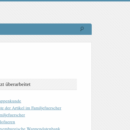
tzt überarbeitet
ppenkunde
ste der Artikel im Familjefuerscher
miljefuerscher
lofueren
xemburgische Wappendatenbank