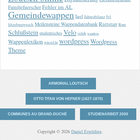
Fehler im AL
Familjefuerscher
Gemeindewappen
Igel
lvi
Jahresbilanz
Rietstap
Meilensteine Wappendatenbank
lëtzebuergesch
Rom
Velo
Schlußstein
studentisches
veloh
wandern
wordpress
Wordpress
Wappenlexikon
wiesel.lu
Theme
ARMORIAL LOUTSCH
OTTO TITAN VON HEFNER (1827-1870)
COMMUNES AU GRAND-DUCHÉ
STUDIENARBEIT 2000
Copyright © 2026
Daniel Erpelding
.