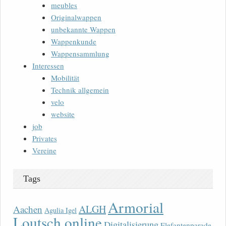
meubles
Originalwappen
unbekannte Wappen
Wappenkunde
Wappensammlung
Interessen
Mobilität
Technik allgemein
velo
website
job
Privates
Vereine
Tags
Armorial
ALGH
Aachen
Agulia Igel
Loutsch online
Digitalisierung
Elefantenparade