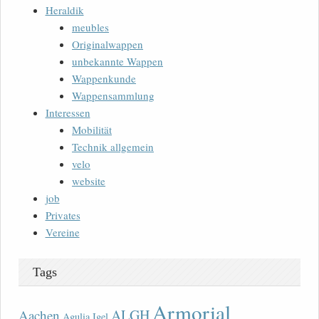
Heraldik
meubles
Originalwappen
unbekannte Wappen
Wappenkunde
Wappensammlung
Interessen
Mobilität
Technik allgemein
velo
website
job
Privates
Vereine
Tags
Armorial
ALGH
Aachen
Agulia Igel