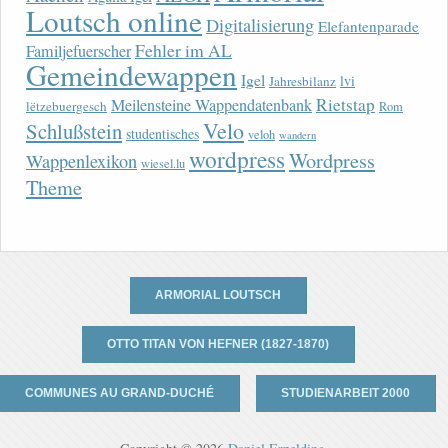
Loutsch online
Digitalisierung
Elefantenparade
Fehler im AL
Familjefuerscher
Gemeindewappen
Igel
lvi
Jahresbilanz
Rietstap
Meilensteine Wappendatenbank
lëtzebuergesch
Rom
Velo
Schlußstein
studentisches
veloh
wandern
wordpress
Wordpress
Wappenlexikon
wiesel.lu
Theme
ARMORIAL LOUTSCH
OTTO TITAN VON HEFNER (1827-1870)
COMMUNES AU GRAND-DUCHÉ
STUDIENARBEIT 2000