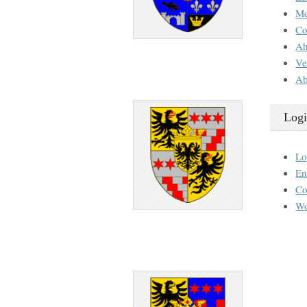
M
Co
Ah
Ve
Ab
Logi
Lo
En
Co
Wo