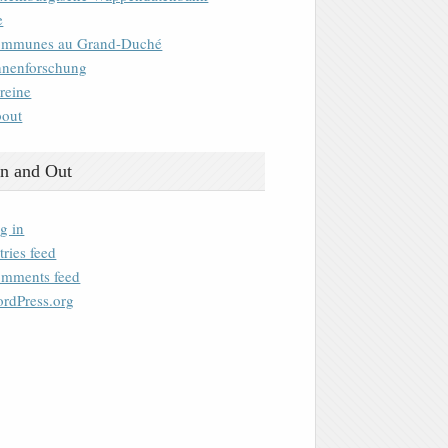
e
mmunes au Grand-Duché
nenforschung
reine
out
n and Out
g in
tries feed
mments feed
rdPress.org