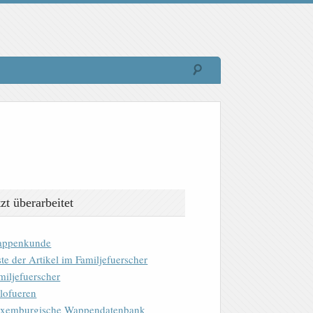
tzt überarbeitet
ppenkunde
ste der Artikel im Familjefuerscher
miljefuerscher
lofueren
xemburgische Wappendatenbank