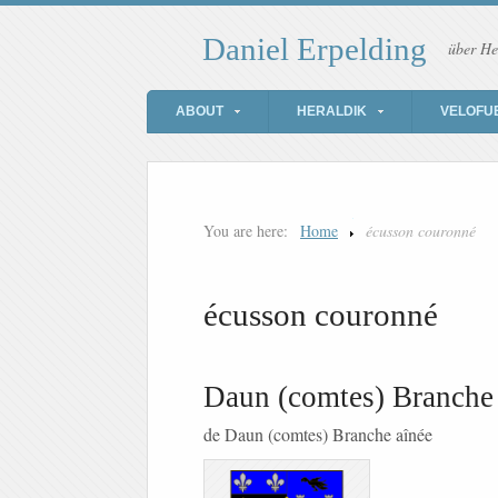
Daniel Erpelding
über He
ABOUT
HERALDIK
VELOFU
You are here:
Home
écusson couronné
écusson couronné
Daun (comtes) Branche
de Daun (comtes) Branche aînée