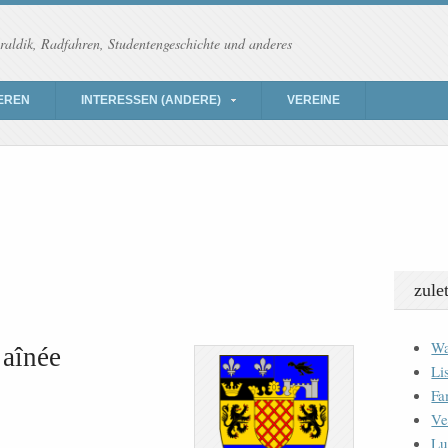
raldik, Radfahren, Studentengeschichte und anderes
EREN
INTERESSEN (ANDERE)
VEREINE
zule
Wa
 aînée
Li
Fa
Ve
Lu