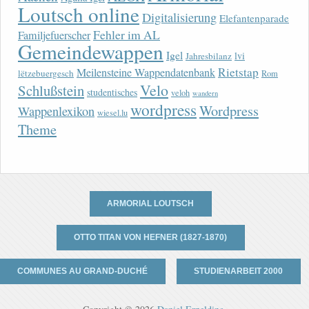
Loutsch online
Digitalisierung
Elefantenparade
Fehler im AL
Familjefuerscher
Gemeindewappen
Igel
lvi
Jahresbilanz
Rietstap
Meilensteine Wappendatenbank
lëtzebuergesch
Rom
Velo
Schlußstein
studentisches
veloh
wandern
wordpress
Wordpress
Wappenlexikon
wiesel.lu
Theme
ARMORIAL LOUTSCH
OTTO TITAN VON HEFNER (1827-1870)
COMMUNES AU GRAND-DUCHÉ
STUDIENARBEIT 2000