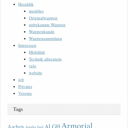
Heraldik
meubles
Originalwappen
unbekannte Wappen
Wappenkunde
Wappensammlung
Interessen
Mobilität
Technik allgemein
velo
website
job
Privates
Vereine
Tags
Armorial
ALGH
Aachen
Agulia Igel