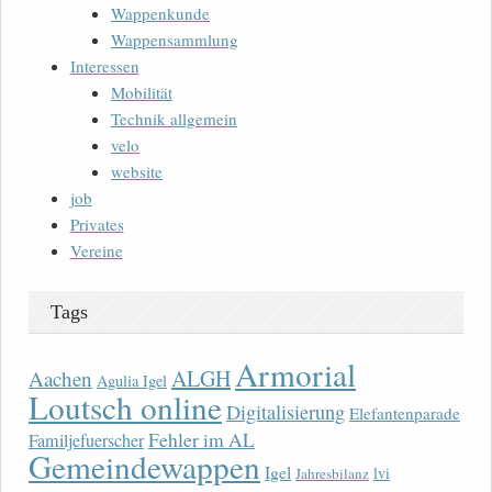
Wappenkunde
Wappensammlung
Interessen
Mobilität
Technik allgemein
velo
website
job
Privates
Vereine
Tags
Armorial
ALGH
Aachen
Agulia Igel
Loutsch online
Digitalisierung
Elefantenparade
Fehler im AL
Familjefuerscher
Gemeindewappen
Igel
lvi
Jahresbilanz