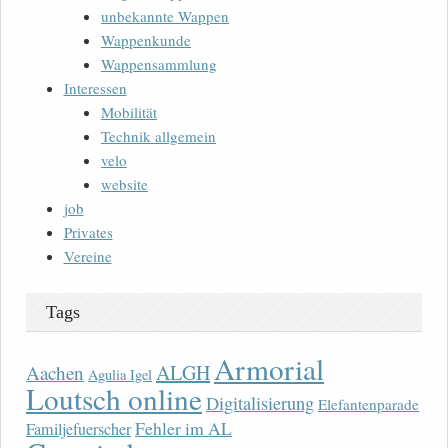
unbekannte Wappen
Wappenkunde
Wappensammlung
Interessen
Mobilität
Technik allgemein
velo
website
job
Privates
Vereine
Tags
Armorial
ALGH
Aachen
Agulia Igel
Loutsch online
Digitalisierung
Elefantenparade
Fehler im AL
Familjefuerscher