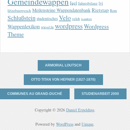
Gemeindewappen
Igel
lvi
Jahresbilanz
Rietstap
Meilensteine Wappendatenbank
lëtzebuergesch
Rom
Velo
Schlußstein
studentisches
veloh
wandern
wordpress
Wordpress
Wappenlexikon
wiesel.lu
Theme
ARMORIAL LOUTSCH
OTTO TITAN VON HEFNER (1827-1870)
COMMUNES AU GRAND-DUCHÉ
STUDIENARBEIT 2000
Copyright © 2026
Daniel Erpelding
.
Powered by
WordPress
and
Unique
.