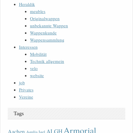
Heraldik
meubles
Originalwappen
unbekannte Wappen
Wappenkunde
Wappensammlung
Interessen
Mobilität
Technik allgemein
velo
website
job
Privates
Vereine
Tags
Armorial
ALGH
Aachen
Agulia Igel