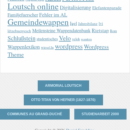
Loutsch online
Digitalisierung
Elefantenparade
Fehler im AL
Familjefuerscher
Gemeindewappen
Igel
lvi
Jahresbilanz
Rietstap
Meilensteine Wappendatenbank
lëtzebuergesch
Rom
Velo
Schlußstein
studentisches
veloh
wandern
wordpress
Wordpress
Wappenlexikon
wiesel.lu
Theme
ARMORIAL LOUTSCH
OTTO TITAN VON HEFNER (1827-1870)
COMMUNES AU GRAND-DUCHÉ
STUDIENARBEIT 2000