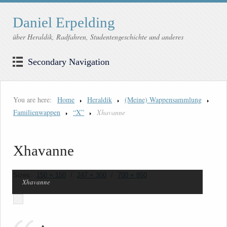
Daniel Erpelding
über Heraldik, Radfahren, Studentengeschichte und anderes
Secondary Navigation
You are here:
Home
Heraldik
(Meine) Wappensammlung
Familienwappen
“X”
Xhavanne
Xhavanne
Sizes:
150 × 150
/
247 × 300
/
700 × 850
Xhavanne