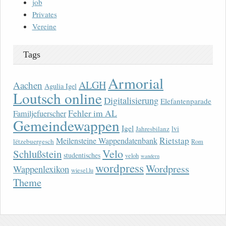
job
Privates
Vereine
Tags
Armorial
ALGH
Aachen
Agulia Igel
Loutsch online
Digitalisierung
Elefantenparade
Fehler im AL
Familjefuerscher
Gemeindewappen
Igel
lvi
Jahresbilanz
Rietstap
Meilensteine Wappendatenbank
lëtzebuergesch
Rom
Velo
Schlußstein
studentisches
veloh
wandern
wordpress
Wordpress
Wappenlexikon
wiesel.lu
Theme