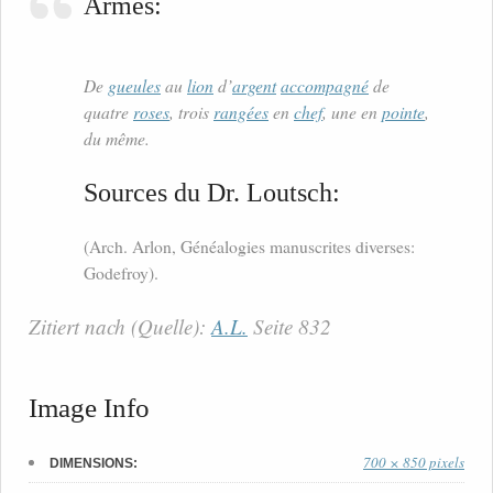
Armes:
De
gueules
au
lion
d’
argent
accompagné
de
quatre
roses
, trois
rangées
en
chef
, une en
pointe
,
du même.
Sources du Dr. Loutsch:
(Arch. Arlon, Généalogies manuscrites diverses:
Godefroy).
Zitiert nach (Quelle):
A.L.
Seite 832
Image Info
700 × 850 pixels
DIMENSIONS: