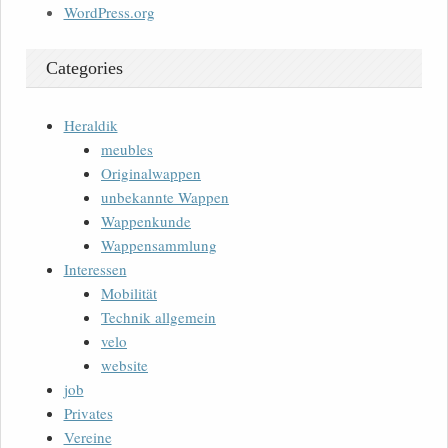
WordPress.org
Categories
Heraldik
meubles
Originalwappen
unbekannte Wappen
Wappenkunde
Wappensammlung
Interessen
Mobilität
Technik allgemein
velo
website
job
Privates
Vereine