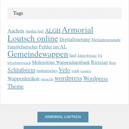
Tags
Armorial
ALGH
Aachen
Agulia Igel
Loutsch online
Digitalisierung
Elefantenparade
Fehler im AL
Familjefuerscher
Gemeindewappen
Igel
lvi
Jahresbilanz
Rietstap
Meilensteine Wappendatenbank
lëtzebuergesch
Rom
Velo
Schlußstein
studentisches
veloh
wandern
wordpress
Wordpress
Wappenlexikon
wiesel.lu
Theme
ARMORIAL LOUTSCH