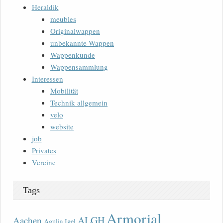
Heraldik
meubles
Originalwappen
unbekannte Wappen
Wappenkunde
Wappensammlung
Interessen
Mobilität
Technik allgemein
velo
website
job
Privates
Vereine
Tags
Armorial
ALGH
Aachen
Agulia Igel