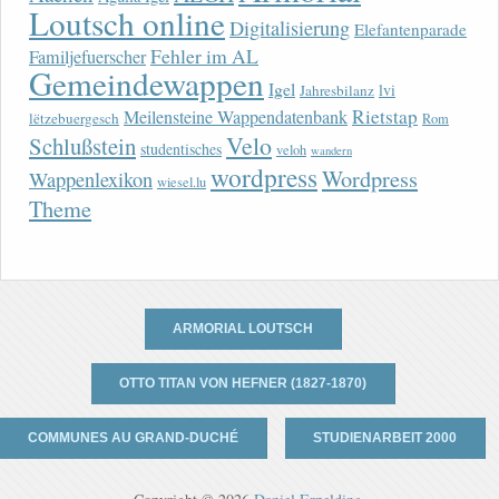
Loutsch online
Digitalisierung
Elefantenparade
Fehler im AL
Familjefuerscher
Gemeindewappen
Igel
lvi
Jahresbilanz
Rietstap
Meilensteine Wappendatenbank
lëtzebuergesch
Rom
Velo
Schlußstein
studentisches
veloh
wandern
wordpress
Wordpress
Wappenlexikon
wiesel.lu
Theme
ARMORIAL LOUTSCH
OTTO TITAN VON HEFNER (1827-1870)
COMMUNES AU GRAND-DUCHÉ
STUDIENARBEIT 2000