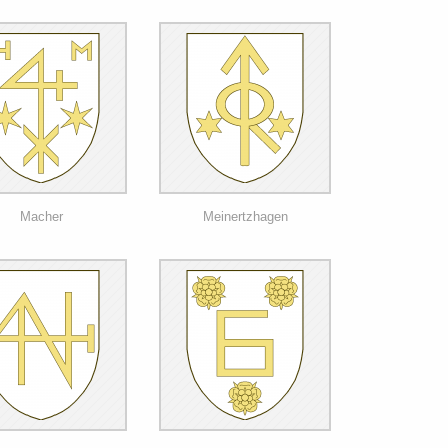
Macher
Meinertzhagen