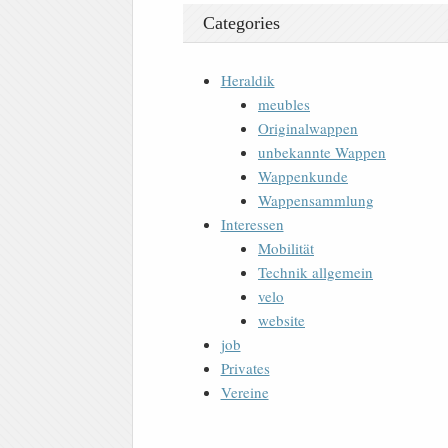
Categories
Heraldik
meubles
Originalwappen
unbekannte Wappen
Wappenkunde
Wappensammlung
Interessen
Mobilität
Technik allgemein
velo
website
job
Privates
Vereine