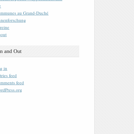
e
mmunes au Grand-Duché
nenforschung
reine
out
n and Out
g in
tries feed
mments feed
rdPress.org