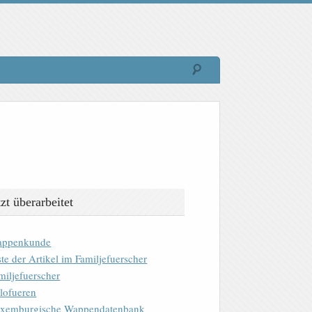
tzt überarbeitet
ppenkunde
ste der Artikel im Familjefuerscher
miljefuerscher
lofueren
xemburgische Wappendatenbank