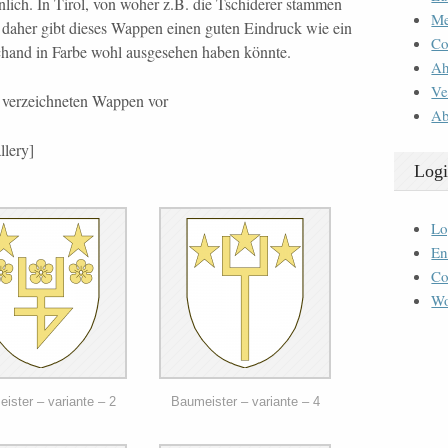
lich. In Tirol, von woher z.B. die Tschiderer stammen
M
, daher gibt dieses Wappen einen guten Eindruck wie ein
Co
hand in Farbe wohl ausgesehen haben könnte.
Ah
Ve
 verzeichneten Wappen vor
Ab
llery]
Logi
Lo
En
Co
Wo
ister – variante – 2
Baumeister – variante – 4