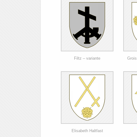
Filtz – variante
Grois
Elisabeth Haltfast