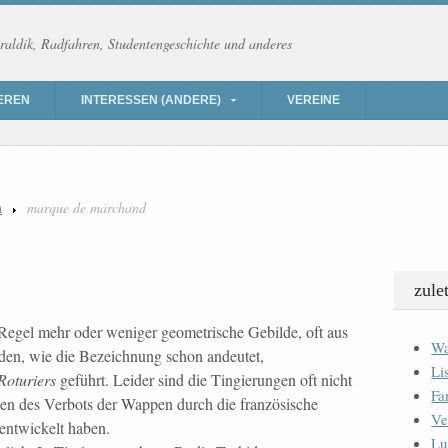
raldik, Radfahren, Studentengeschichte und anderes
EREN
INTERESSEN (ANDERE)
VEREINE
n
marque de marchand
zule
 Regel mehr oder weniger geometrische Gebilde, oft aus
Wa
den, wie die Bezeichnung schon andeutet,
Li
Roturiers
geführt. Leider sind die Tingierungen oft nicht
Fa
egen des Verbots der Wappen durch die französische
Ve
entwickelt haben.
Lu