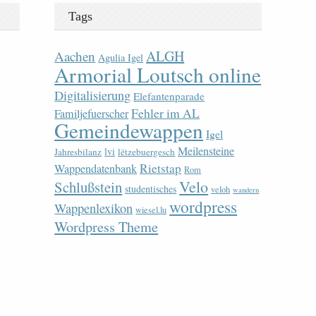
Tags
ALGH
Aachen
Agulia Igel
Armorial Loutsch online
Digitalisierung
Elefantenparade
Fehler im AL
Familjefuerscher
Gemeindewappen
Igel
Meilensteine
lvi
Jahresbilanz
lëtzebuergesch
Rietstap
Wappendatenbank
Rom
Velo
Schlußstein
studentisches
veloh
wandern
wordpress
Wappenlexikon
wiesel.lu
Wordpress Theme