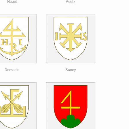
Neuel
Peetz
Remacle
Sancy